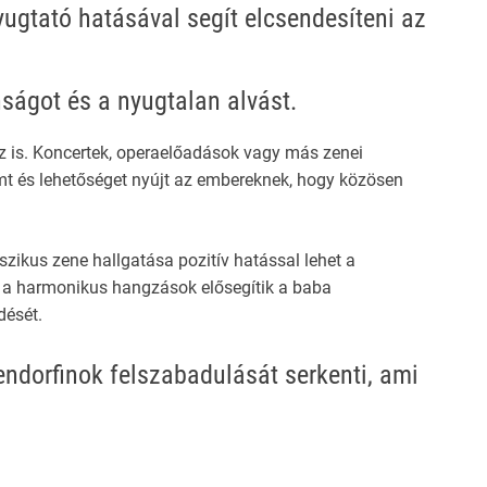
Nyugtató hatásával segít elcsendesíteni az
nságot és a nyugtalan alvást.
ez is. Koncertek, operaelőadások vagy más zenei
mt és lehetőséget nyújt az embereknek, hogy közösen
szikus zene hallgatása pozitív hatással lehet a
s a harmonikus hangzások elősegítik a baba
dését.
endorfinok felszabadulását serkenti, ami