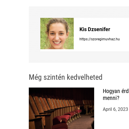
s
t
Kis Dzsenifer
n
https://szoregimuvhaz.hu
a
v
i
Még szintén kedvelheted
g
Hogyan érd
menni?
a
April 6, 2023
t