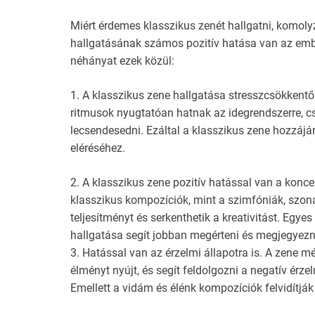
Miért érdemes klasszikus zenét hallgatni, komol
hallgatásának számos pozitív hatása van az ember
néhányat ezek közül:
1. A klasszikus zene hallgatása stresszcsökkentő
ritmusok nyugtatóan hatnak az idegrendszerre, c
lecsendesedni. Ezáltal a klasszikus zene hozzáj
eléréséhez.
2. A klasszikus zene pozitív hatással van a koncen
klasszikus kompozíciók, mint a szimfóniák, szoná
teljesítményt és serkenthetik a kreativitást. Egye
hallgatása segít jobban megérteni és megjegyezn
3. Hatással van az érzelmi állapotra is. A zene m
élményt nyújt, és segít feldolgozni a negatív ér
Emellett a vidám és élénk kompozíciók felvidítják 