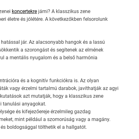
yzenei
koncertekre
járni? A klasszikus zene
i életre és jólétére. A következőkben felsorolunk
 hatással jár. Az alacsonyabb hangok és a lassú
sökkentik a szorongást és segítenek az elmének
árul a mentális nyugalom és a belső harmónia
trációra és a kognitív funkciókra is. Az olyan
ták vagy érzelmi tartalmú darabok, javíthatják az agyi
s kutatások azt mutatják, hogy a klasszikus zene
i tanulási anyagokat.
élysége és kifejezőereje érzelmileg gazdag
zelmeket, mint például a szomorúság vagy a magány.
és boldogsággal tölthetik el a hallgatót.