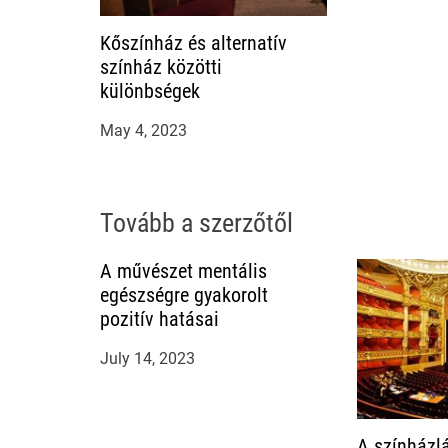
i
o
Kőszínház és alternatív
színház közötti
n
különbségek
May 4, 2023
Tovább a szerzőtől
A művészet mentális
egészségre gyakorolt
pozitív hatásai
July 14, 2023
A színházlá