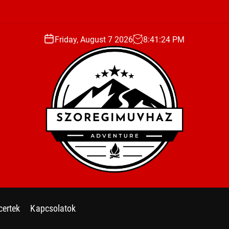
Friday, August 7 2026
8
:
41
:
25
PM
s
z
o
certek
Kapcsolatok
r