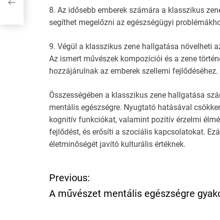
8. Az idősebb emberek számára a klasszikus zene h
segíthet megelőzni az egészségügyi problémákho
9. Végül a klasszikus zene hallgatása növelheti a
Az ismert művészek kompozíciói és a zene történet
hozzájárulnak az emberek szellemi fejlődéséhez.
Összességében a klasszikus zene hallgatása számo
mentális egészségre. Nyugtató hatásával csökkenti
kognitív funkciókat, valamint pozitív érzelmi élmé
fejlődést, és erősíti a szociális kapcsolatokat. E
életminőségét javító kulturális értéknek.
Previous:
P
A művészet mentális egészségre gyakor
o