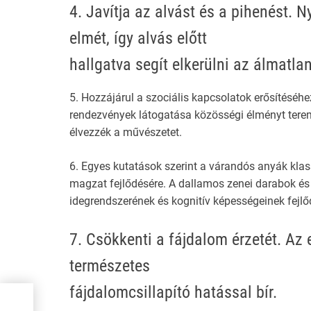
4. Javítja az alvást és a pihenést. 
elmét, így alvás előtt
hallgatva segít elkerülni az álmatla
5. Hozzájárul a szociális kapcsolatok erősítéséh
rendezvények látogatása közösségi élményt tere
élvezzék a művészetet.
6. Egyes kutatások szerint a várandós anyák klas
magzat fejlődésére. A dallamos zenei darabok é
idegrendszerének és kognitív képességeinek fejlő
7. Csökkenti a fájdalom érzetét. Az 
természetes
fájdalomcsillapító hatással bír.
re