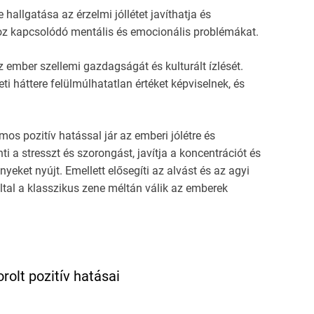
allgatása az érzelmi jóllétet javíthatja és
z kapcsolódó mentális és emocionális problémákat.
z ember szellemi gazdagságát és kulturált ízlését.
i háttere felülmúlhatatlan értéket képviselnek, és
s pozitív hatással jár az emberi jólétre és
 a stresszt és szorongást, javítja a koncentrációt és
nyeket nyújt. Emellett elősegíti az alvást és az agyi
záltal a klasszikus zene méltán válik az emberek
olt pozitív hatásai